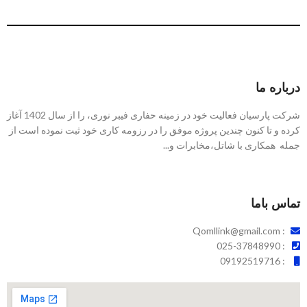
پروژه شهرک صنعتی سلفچگان قم
حفاری
درباره ما
شرکت پارسیان فعالیت خود در زمینه حفاری فیبر نوری، را از سال 1402 آغاز
کرده و تا کنون چندین پروژه موفق را در رزومه کاری خود ثبت نموده است از
جمله همکاری با شاتل،مخابرات و...
تماس باما
: Qomllink@gmail.com
: 025-37848990
: 09192519716